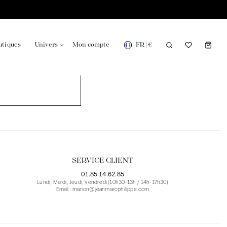
FR
|
€
utiques
Univers
Mon compte
onsable en France
Notre actualité dans le journal
SERVICE CLIENT
01.85.14.62.85
Lundi, Mardi, Jeudi, Vendredi (10h30-13h / 14h-17h30)
Email : marion@jeanmarcphilippe.com