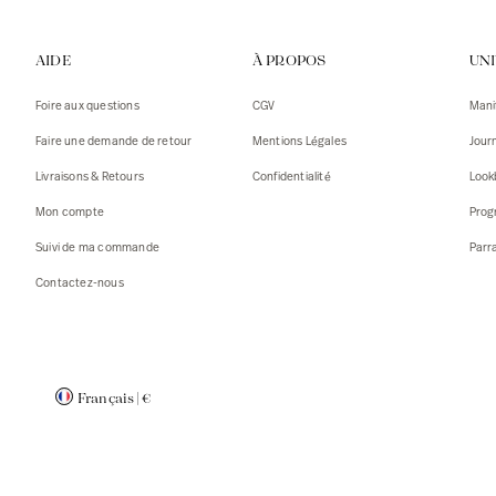
Gilets
Débarde
AIDE
À PROPOS
UN
Tshirts
Pulls
Débarde
Tshirts
Foire aux questions
CGV
Mani
Mantea
Gilets
Faire une demande de retour
Mentions Légales
Jour
Blazers,
Blazers,
Livraisons & Retours
Confidentialité
Look
Pulls
Mantea
Mon compte
Prog
Accessoi
Suivi de ma commande
Parr
Contactez-nous
Français
|
€