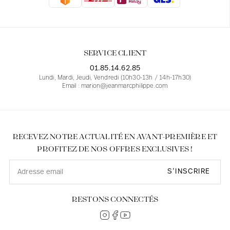
Blouses
Jeans
Blazers, Vestes
Blazers, Vestes
Tuniques
Blouses
Pulls
Manteaux
Ensembles
Tuniques
Accessoires
SERVICE CLIENT
Chemises
Chemises
En ligne avec les courbes des femmes
01.85.14.62.85
Lundi, Mardi, Jeudi, Vendredi (10h30-13h / 14h-17h30)
Email : marion@jeanmarcphilippe.com
RECEVEZ NOTRE ACTUALITÉ EN AVANT-PREMIÈRE ET
PROFITEZ DE NOS OFFRES EXCLUSIVES !
S’INSCRIRE
RESTONS CONNECTÉS