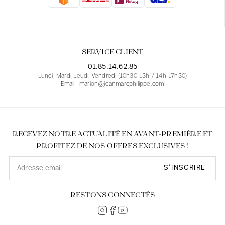
Blouses
Jeans
Blazers, Vestes
Blazers, Vestes
Tuniques
Blouses
Pulls
Manteaux
Ensembles
Tuniques
Accessoires
SERVICE CLIENT
Chemises
Chemises
En ligne avec les courbes des femmes
01.85.14.62.85
Lundi, Mardi, Jeudi, Vendredi (10h30-13h / 14h-17h30)
Email : marion@jeanmarcphilippe.com
RECEVEZ NOTRE ACTUALITÉ EN AVANT-PREMIÈRE ET
PROFITEZ DE NOS OFFRES EXCLUSIVES !
S’INSCRIRE
RESTONS CONNECTÉS