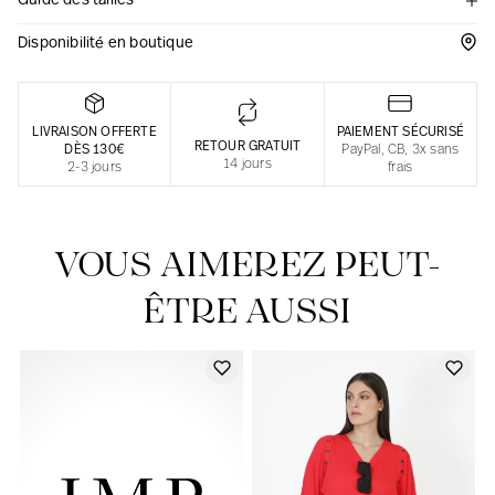
Guide des tailles
Une fabrication responsable en France
Disponibilité en boutique
LIVRAISON OFFERTE
PAIEMENT SÉCURISÉ
RETOUR GRATUIT
DÈS 130€
PayPal, CB, 3x sans
14 jours
2-3 jours
frais
VOUS AIMEREZ PEUT-
ÊTRE AUSSI
Notre actualité dans le journal