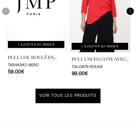
+ AJOUTER AU PANIER
+ AJOUTER AU PANIER
PULL COL ROULÉ EN
PULL UNI EN COTE AVEC
MAILLE FINE
TARAK942-NERO
ŒILLET
TIALO879-ROUGE
59.00€
99.00€
VOIR TOUS LES PRODUITS
Découvrir notre univers