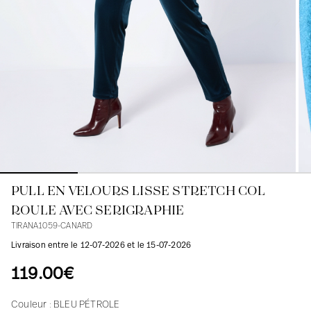
Blouses
Jeans
Blazers, Vestes
Blazers, Vestes
Tuniques
Blouses
Pulls
Manteaux
Ensembles
Tuniques
Accessoires
Chemises
Chemises
En ligne avec les courbes des femmes
PULL EN VELOURS LISSE STRETCH COL
ROULE AVEC SERIGRAPHIE
TIRANA1059-CANARD
Livraison entre le 12-07-2026 et le 15-07-2026
119.00€
Couleur :
BLEU PÉTROLE