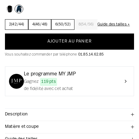
2(42/44)
4(46/48)
6(50/52)
8(54/56)
Guide des tailles +
La création avec audace et passion
AJOUTER AU PANIER
Vous souhaitez commander par téléphone
01.85.14.62.85
Le programme MY JMP
Gagnez
119 pts
de fidélité avec cet achat
Description
Matière et coupe