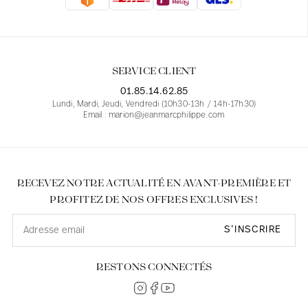
Blouses
Jeans
Blazers, Vestes
Blazers, Vestes
Tuniques
Blouses
Pulls
Manteaux
Ensembles
Tuniques
Accessoires
SERVICE CLIENT
Chemises
Chemises
En ligne avec les courbes des femmes
01.85.14.62.85
Lundi, Mardi, Jeudi, Vendredi (10h30-13h / 14h-17h30)
Email : marion@jeanmarcphilippe.com
RECEVEZ NOTRE ACTUALITÉ EN AVANT-PREMIÈRE ET
PROFITEZ DE NOS OFFRES EXCLUSIVES !
S’INSCRIRE
RESTONS CONNECTÉS