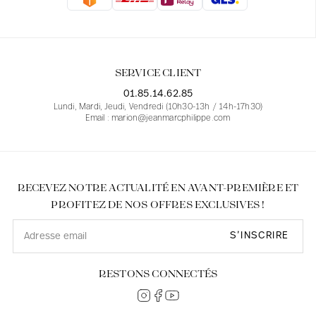
Blouses
Jeans
Blazers, Vestes
Blazers, Vestes
Tuniques
Blouses
Pulls
Manteaux
Ensembles
Tuniques
Accessoires
SERVICE CLIENT
Chemises
Chemises
En ligne avec les courbes des femmes
01.85.14.62.85
Lundi, Mardi, Jeudi, Vendredi (10h30-13h / 14h-17h30)
Email : marion@jeanmarcphilippe.com
RECEVEZ NOTRE ACTUALITÉ EN AVANT-PREMIÈRE ET
PROFITEZ DE NOS OFFRES EXCLUSIVES !
S’INSCRIRE
RESTONS CONNECTÉS