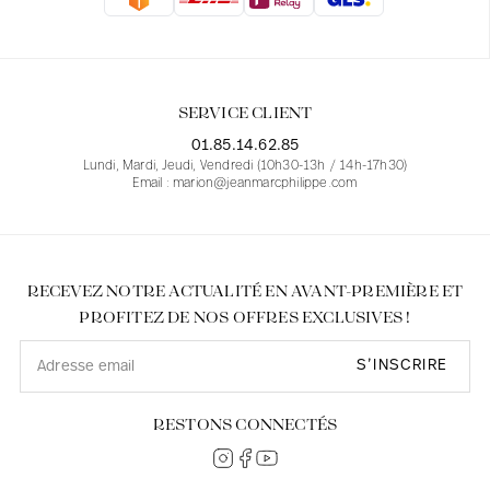
Blouses
Jeans
Blazers, Vestes
Blazers, Vestes
Tuniques
Blouses
Pulls
Manteaux
Ensembles
Tuniques
Accessoires
SERVICE CLIENT
Chemises
Chemises
En ligne avec les courbes des femmes
01.85.14.62.85
Lundi, Mardi, Jeudi, Vendredi (10h30-13h / 14h-17h30)
Email : marion@jeanmarcphilippe.com
RECEVEZ NOTRE ACTUALITÉ EN AVANT-PREMIÈRE ET
PROFITEZ DE NOS OFFRES EXCLUSIVES !
S’INSCRIRE
RESTONS CONNECTÉS