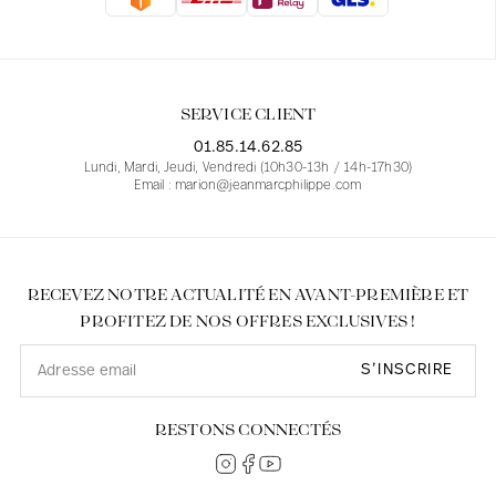
Blouses
Jeans
Blazers, Vestes
Blazers, Vestes
Tuniques
Blouses
Pulls
Manteaux
Ensembles
Tuniques
Accessoires
SERVICE CLIENT
Chemises
Chemises
En ligne avec les courbes des femmes
01.85.14.62.85
Lundi, Mardi, Jeudi, Vendredi (10h30-13h / 14h-17h30)
Email : marion@jeanmarcphilippe.com
RECEVEZ NOTRE ACTUALITÉ EN AVANT-PREMIÈRE ET
PROFITEZ DE NOS OFFRES EXCLUSIVES !
S’INSCRIRE
RESTONS CONNECTÉS