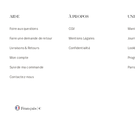
Gilets
Débarde
AIDE
À PROPOS
UN
Tshirts
Pulls
Débarde
Tshirts
Foire aux questions
CGV
Mani
Mantea
Gilets
Faire une demande de retour
Mentions Légales
Jour
Blazers,
Blazers,
Livraisons & Retours
Confidentialité
Look
Pulls
Mantea
Mon compte
Prog
Accessoi
Suivi de ma commande
Parr
Contactez-nous
Français
|
€