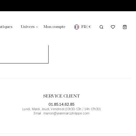
FR
|
€
utiques
Univers
Mon compte
onsable en France
Notre actualité dans le journal
SERVICE CLIENT
01.85.14.62.85
Lundi, Mardi, Jeudi, Vendredi (10h30-13h / 14h-17h30)
Email : marion@jeanmarcphilippe.com