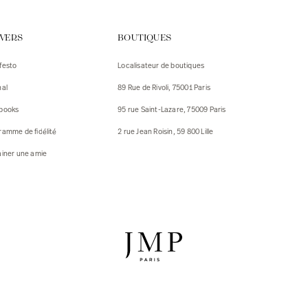
urs
IVERS
BOUTIQUES
urs
festo
Localisateur de boutiques
ux
nal
89 Rue de Rivoli, 75001 Paris
 Vestes
 Vestes
books
95 rue Saint-Lazare, 75009 Paris
ux
ramme de fidélité
2 rue Jean Roisin, 59 800 Lille
res
ainer une amie