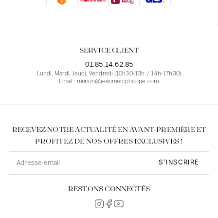
Blouses
Jeans
Blazers, Vestes
Blazers, Vestes
Tuniques
Blouses
Pulls
Manteaux
Ensembles
Tuniques
Accessoires
SERVICE CLIENT
Chemises
Chemises
En ligne avec les courbes des femmes
01.85.14.62.85
Lundi, Mardi, Jeudi, Vendredi (10h30-13h / 14h-17h30)
Email : marion@jeanmarcphilippe.com
RECEVEZ NOTRE ACTUALITÉ EN AVANT-PREMIÈRE ET
PROFITEZ DE NOS OFFRES EXCLUSIVES !
S’INSCRIRE
RESTONS CONNECTÉS