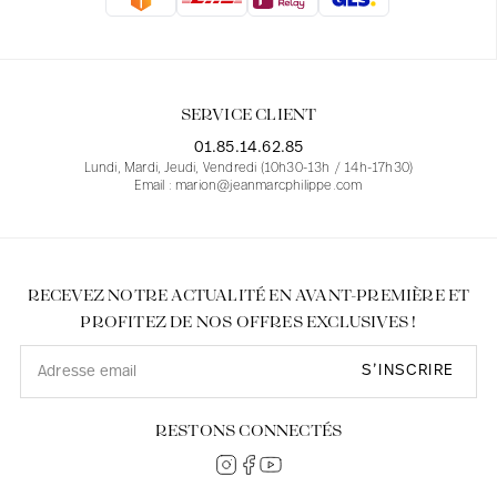
Blouses
Jeans
Blazers, Vestes
Blazers, Vestes
Tuniques
Blouses
Pulls
Manteaux
Ensembles
Tuniques
Accessoires
SERVICE CLIENT
Chemises
Chemises
En ligne avec les courbes des femmes
01.85.14.62.85
Lundi, Mardi, Jeudi, Vendredi (10h30-13h / 14h-17h30)
Email : marion@jeanmarcphilippe.com
RECEVEZ NOTRE ACTUALITÉ EN AVANT-PREMIÈRE ET
PROFITEZ DE NOS OFFRES EXCLUSIVES !
S’INSCRIRE
RESTONS CONNECTÉS