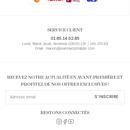
Blouses
Jeans
Blazers, Vestes
Blazers, Vestes
Tuniques
Blouses
Pulls
Manteaux
Ensembles
Tuniques
Accessoires
SERVICE CLIENT
Chemises
Chemises
En ligne avec les courbes des femmes
01.85.14.62.85
Lundi, Mardi, Jeudi, Vendredi (10h30-13h / 14h-17h30)
Email : marion@jeanmarcphilippe.com
RECEVEZ NOTRE ACTUALITÉ EN AVANT-PREMIÈRE ET
PROFITEZ DE NOS OFFRES EXCLUSIVES !
S’INSCRIRE
RESTONS CONNECTÉS