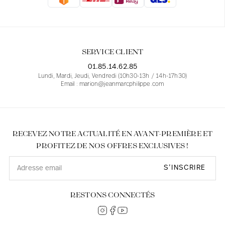
Blouses
Jeans
Blazers, Vestes
Blazers, Vestes
Tuniques
Blouses
Pulls
Manteaux
Ensembles
Tuniques
Accessoires
SERVICE CLIENT
Chemises
Chemises
En ligne avec les courbes des femmes
01.85.14.62.85
Lundi, Mardi, Jeudi, Vendredi (10h30-13h / 14h-17h30)
Email : marion@jeanmarcphilippe.com
RECEVEZ NOTRE ACTUALITÉ EN AVANT-PREMIÈRE ET
PROFITEZ DE NOS OFFRES EXCLUSIVES !
S’INSCRIRE
RESTONS CONNECTÉS