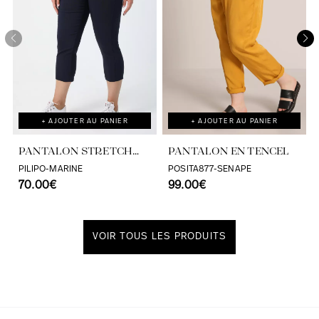
+ AJOUTER AU PANIER
+ AJOUTER AU PANIER
PANTALON STRETCH
PANTALON EN TENCEL
7/8ÈME
PILIPO-MARINE
POSITA877-SENAPE
70.00€
99.00€
VOIR TOUS LES PRODUITS