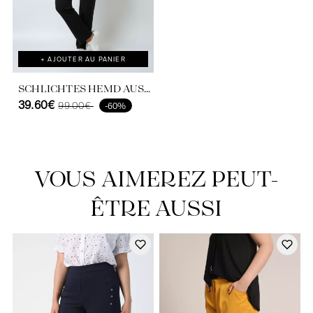
+ AJOUTER AU PANIER
SCHLICHTES HEMD AUS
ULTRA-FLIESSENDEM V
39.60€
99.00€
-60%
ISKOSE-CRÊPE
VOUS AIMEREZ PEUT-
ÊTRE AUSSI
Découvrir notre univers