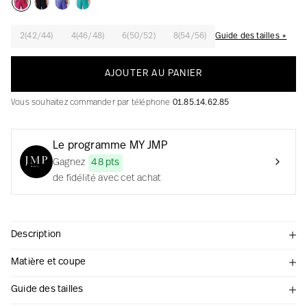
2(42/44)
4(46/48)
6(50/52)
8(54/56)
Guide des tailles +
La création avec audace et passion
AJOUTER AU PANIER
Vous souhaitez commander par téléphone
01.85.14.62.85
Le programme MY JMP
Gagnez
48 pts
de fidélité avec cet achat
Description
Matière et coupe
Guide des tailles