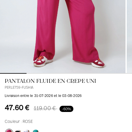
Blouses
Jeans
Blazers, Vestes
Blazers, Vestes
Tuniques
Blouses
Pulls
Manteaux
Ensembles
Tuniques
Accessoires
Chemises
Chemises
En ligne avec les courbes des femmes
PANTALON FLUIDE EN CREPE UNI
PERLE759-FUSHIA
Livraison entre le 31-07-2026 et le 03-08-2026
47.60 €
119.00 €
-60%
Couleur :
ROSE