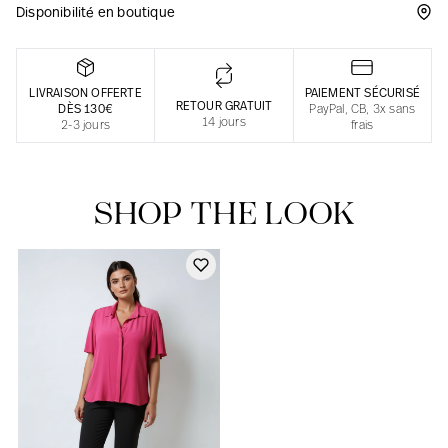
Disponibilité en boutique
Une fabrication responsable en France
LIVRAISON OFFERTE
PAIEMENT SÉCURISÉ
RETOUR GRATUIT
DÈS 130€
PayPal, CB, 3x sans
14 jours
2-3 jours
frais
SHOP THE LOOK
Notre actualité dans le journal