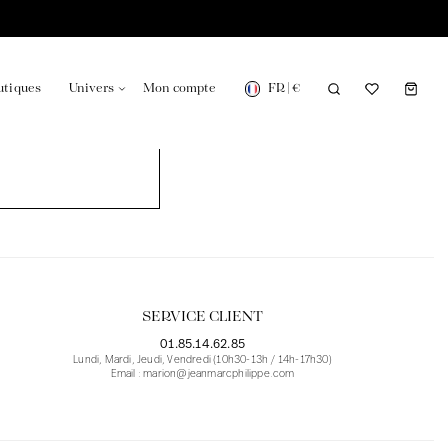
FR
|
€
utiques
Univers
Mon compte
onsable en France
Notre actualité dans le journal
SERVICE CLIENT
01.85.14.62.85
Lundi, Mardi, Jeudi, Vendredi (10h30-13h / 14h-17h30)
Email : marion@jeanmarcphilippe.com