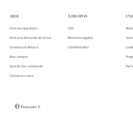
Gilets
Débarde
AIDE
À PROPOS
UN
Tshirts
Pulls
Débarde
Tshirts
Foire aux questions
CGV
Mani
Mantea
Gilets
Faire une demande de retour
Mentions Légales
Jour
Blazers,
Blazers,
Livraisons & Retours
Confidentialité
Look
Pulls
Mantea
Mon compte
Prog
Accessoi
Suivi de ma commande
Parr
Contactez-nous
Français
|
€