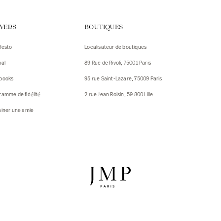
urs
IVERS
BOUTIQUES
urs
festo
Localisateur de boutiques
ux
nal
89 Rue de Rivoli, 75001 Paris
 Vestes
 Vestes
books
95 rue Saint-Lazare, 75009 Paris
ux
ramme de fidélité
2 rue Jean Roisin, 59 800 Lille
res
ainer une amie