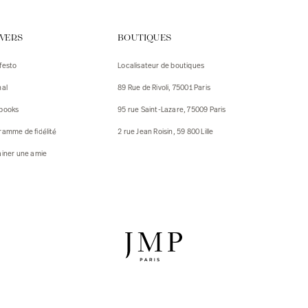
urs
IVERS
BOUTIQUES
urs
festo
Localisateur de boutiques
ux
nal
89 Rue de Rivoli, 75001 Paris
 Vestes
 Vestes
books
95 rue Saint-Lazare, 75009 Paris
ux
ramme de fidélité
2 rue Jean Roisin, 59 800 Lille
res
ainer une amie