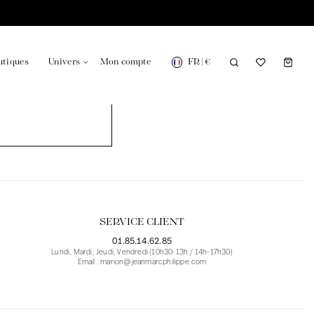
FR
|
€
utiques
Univers
Mon compte
onsable en France
Notre actualité dans le journal
SERVICE CLIENT
01.85.14.62.85
Lundi, Mardi, Jeudi, Vendredi (10h30-13h / 14h-17h30)
Email : marion@jeanmarcphilippe.com