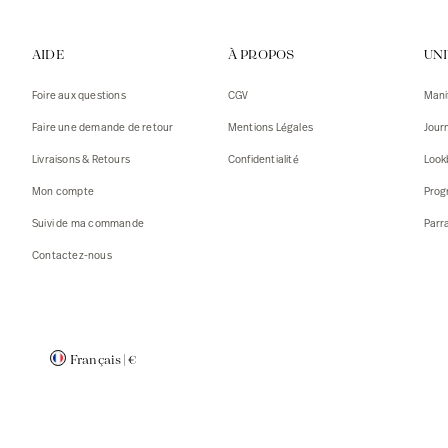
Gilets
Débarde
AIDE
À PROPOS
UN
Tshirts
Pulls
Débarde
Tshirts
Foire aux questions
CGV
Mani
Mantea
Gilets
Faire une demande de retour
Mentions Légales
Jour
Blazers,
Blazers,
Livraisons & Retours
Confidentialité
Look
Pulls
Mantea
Mon compte
Prog
Accessoi
Suivi de ma commande
Parr
Contactez-nous
Français
|
€