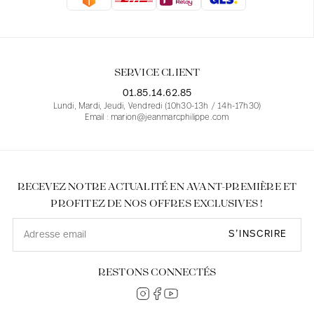
Blouses
Jeans
Blazers, Vestes
Blazers, Vestes
Tuniques
Blouses
Pulls
Manteaux
Ensembles
Tuniques
Accessoires
SERVICE CLIENT
Chemises
Chemises
En ligne avec les courbes des femmes
01.85.14.62.85
Lundi, Mardi, Jeudi, Vendredi (10h30-13h / 14h-17h30)
Email : marion@jeanmarcphilippe.com
RECEVEZ NOTRE ACTUALITÉ EN AVANT-PREMIÈRE ET
PROFITEZ DE NOS OFFRES EXCLUSIVES !
S’INSCRIRE
RESTONS CONNECTÉS