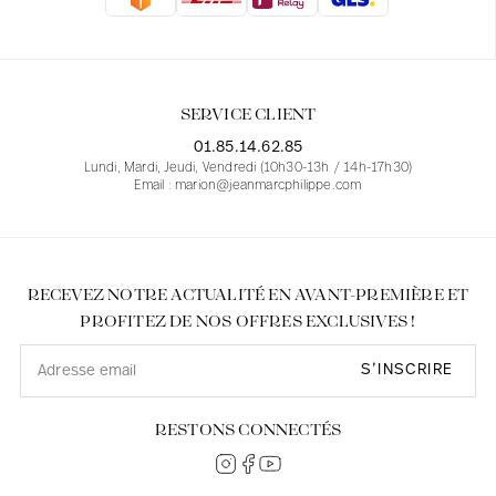
Blouses
Jeans
Blazers, Vestes
Blazers, Vestes
Tuniques
Blouses
Pulls
Manteaux
Ensembles
Tuniques
Accessoires
SERVICE CLIENT
Chemises
Chemises
En ligne avec les courbes des femmes
01.85.14.62.85
Lundi, Mardi, Jeudi, Vendredi (10h30-13h / 14h-17h30)
Email : marion@jeanmarcphilippe.com
RECEVEZ NOTRE ACTUALITÉ EN AVANT-PREMIÈRE ET
PROFITEZ DE NOS OFFRES EXCLUSIVES !
S’INSCRIRE
RESTONS CONNECTÉS