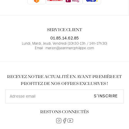
Blouses
Jeans
Blazers, Vestes
Blazers, Vestes
Tuniques
Blouses
Pulls
Manteaux
Ensembles
Tuniques
Accessoires
SERVICE CLIENT
Chemises
Chemises
En ligne avec les courbes des femmes
01.85.14.62.85
Lundi, Mardi, Jeudi, Vendredi (10h30-13h / 14h-17h30)
Email : marion@jeanmarcphilippe.com
RECEVEZ NOTRE ACTUALITÉ EN AVANT-PREMIÈRE ET
PROFITEZ DE NOS OFFRES EXCLUSIVES !
S’INSCRIRE
RESTONS CONNECTÉS