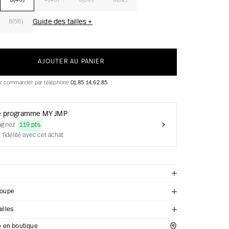
3(46)
4(48)
5(50)
6(52)
Guide des tailles +
8(56)
AJOUTER AU PANIER
ez commander par téléphone
01.85.14.62.85
e programme MY JMP
agnez
119 pts
 fidélité avec cet achat
coupe
illes
té en boutique