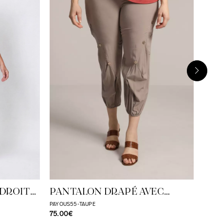
PA
POSI
99.
 DROIT
PANTALON DRAPÉ AVEC
DÉCORATION BOUTONS
PAYOUS55-TAUPE
75.00€