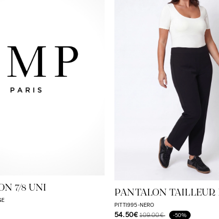
N 7/8 UNI
PANTALON TAILLEUR
GE
UNI
PITTI995-NERO
54.50€
109.00€
-50%