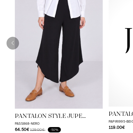
PANTALO
PANTALON STYLE JUPE
PAPIRI995-BEI
CULOTTE EN MAILLE MODAL
PASS868-NERO
119.00€
64.50€
129.00€
-50%
UNIE TRES DOUX