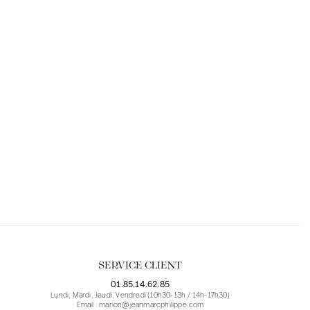
SERVICE CLIENT
01.85.14.62.85
Lundi, Mardi, Jeudi, Vendredi (10h30-13h / 14h-17h30)
Email : marion@jeanmarcphilippe.com