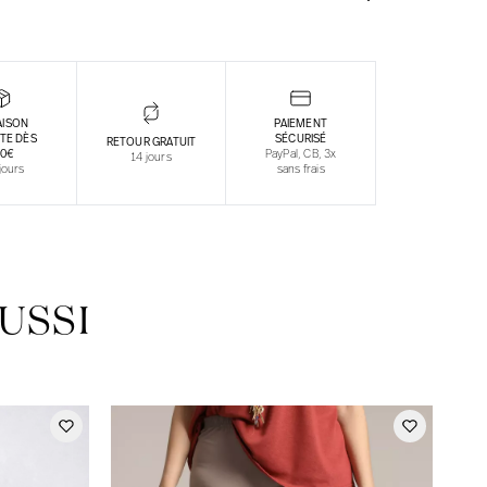
AISON
PAIEMENT
TE DÈS
SÉCURISÉ
RETOUR GRATUIT
30€
PayPal, CB, 3x
14 jours
jours
sans frais
USSI