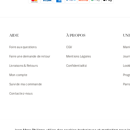
AIDE
À PROPOS
UN
Foire aux questions
CGV
Mani
Faire une demande de retour
Mentions Légales
Jour
Livraisons & Retours
Confidentialité
Look
Mon compte
Prog
Suivi de ma commande
Parr
Contactez-nous
Français
|
€