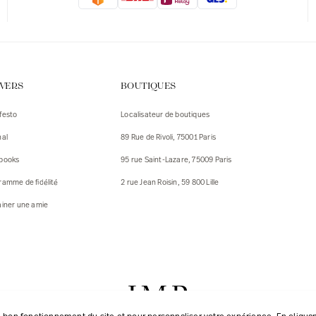
IVERS
BOUTIQUES
festo
Localisateur de boutiques
nal
89 Rue de Rivoli, 75001 Paris
books
95 rue Saint-Lazare, 75009 Paris
ramme de fidélité
2 rue Jean Roisin, 59 800 Lille
ainer une amie