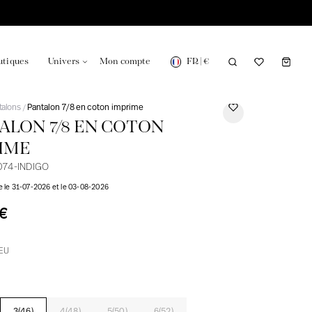
FR
|
€
utiques
Univers
Mon compte
talons
Pantalon 7/8 en coton imprime
/
ALON 7/8 EN COTON
IME
74-INDIGO
onsable en France
Notre actualité dans le journal
re le 31-07-2026 et le 03-08-2026
€
EU