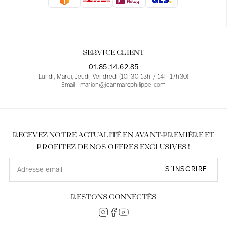
Blouses
Jeans
Blazers, Vestes
Blazers, Vestes
Tuniques
Blouses
Pulls
Manteaux
Ensembles
Tuniques
Accessoires
SERVICE CLIENT
Chemises
Chemises
En ligne avec les courbes des femmes
01.85.14.62.85
Lundi, Mardi, Jeudi, Vendredi (10h30-13h / 14h-17h30)
Email : marion@jeanmarcphilippe.com
RECEVEZ NOTRE ACTUALITÉ EN AVANT-PREMIÈRE ET
PROFITEZ DE NOS OFFRES EXCLUSIVES !
S’INSCRIRE
RESTONS CONNECTÉS