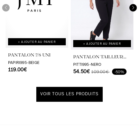
+ AJOUTER AU PANIER
+ AJOUTER AU PANIER
PANTALON 7/8 UNI
PANTALON TAILLEUR
PAPIRI995-BEIGE
DROIT UNI
PITTI995-NERO
119.00€
54.50€
109.00€
-50%
VOIR TOUS LES PRODUITS
Découvrir notre univers