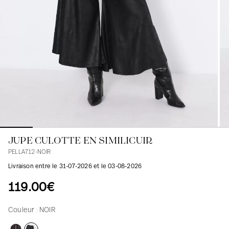
Blouses
Jeans
Blazers, Vestes
Blazers, Vestes
Tuniques
Blouses
Pulls
Manteaux
Ensembles
Tuniques
Accessoires
Chemises
Chemises
En ligne avec les courbes des femmes
JUPE CULOTTE EN SIMILICUIR
PELLA712-NOIR
Livraison entre le 31-07-2026 et le 03-08-2026
119.00€
Couleur :
NOIR