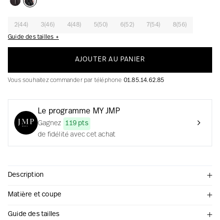
2(44)
3(46)
4(48)
5(50)
6(52)
7(54)
8(56)
Guide des tailles +
La création avec audace et passion
AJOUTER AU PANIER
Vous souhaitez commander par téléphone
01.85.14.62.85
Le programme MY JMP
Gagnez
119 pts
de fidélité avec cet achat
Description
Matière et coupe
Guide des tailles