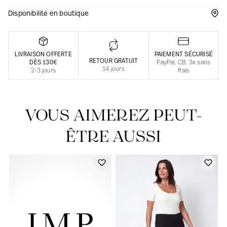
Disponibilité en boutique
Une fabrication responsable en France
LIVRAISON OFFERTE
PAIEMENT SÉCURISÉ
RETOUR GRATUIT
DÈS 130€
PayPal, CB, 3x sans
14 jours
2-3 jours
frais
VOUS AIMEREZ PEUT-
ÊTRE AUSSI
Notre actualité dans le journal