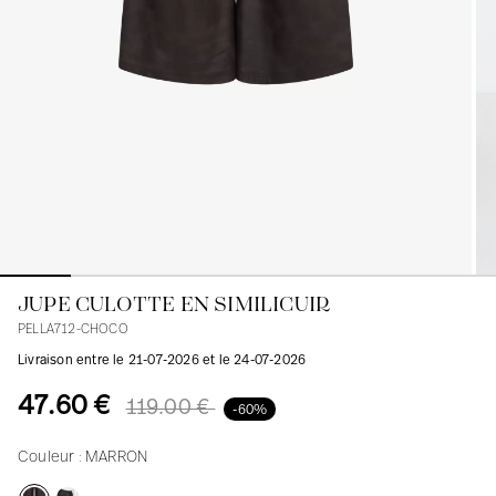
Blouses
Jeans
Blazers, Vestes
Blazers, Vestes
Tuniques
Blouses
Pulls
Manteaux
Ensembles
Tuniques
Accessoires
Chemises
Chemises
En ligne avec les courbes des femmes
JUPE CULOTTE EN SIMILICUIR
PELLA712-CHOCO
Livraison entre le 21-07-2026 et le 24-07-2026
47.60 €
119.00 €
-60%
Couleur :
MARRON