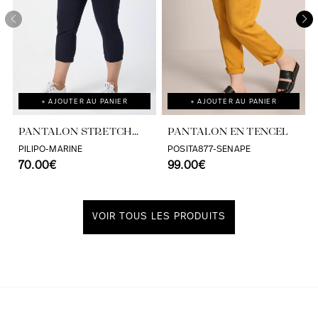
+ AJOUTER AU PANIER
+ AJOUTER AU PANIER
PANTALON STRETCH
PANTALON EN TENCEL
7/8ÈME
PILIPO-MARINE
POSITA877-SENAPE
70.00€
99.00€
VOIR TOUS LES PRODUITS
Découvrir notre univers