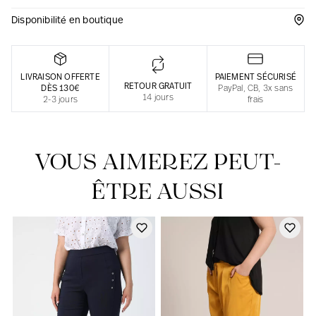
Disponibilité en boutique
Une fabrication responsable en France
LIVRAISON OFFERTE
PAIEMENT SÉCURISÉ
RETOUR GRATUIT
DÈS 130€
PayPal, CB, 3x sans
14 jours
2-3 jours
frais
VOUS AIMEREZ PEUT-
ÊTRE AUSSI
Notre actualité dans le journal