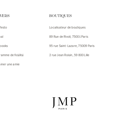
urs
IVERS
BOUTIQUES
urs
festo
Localisateur de boutiques
ux
nal
89 Rue de Rivoli, 75001 Paris
 Vestes
 Vestes
books
95 rue Saint-Lazare, 75009 Paris
ux
ramme de fidélité
2 rue Jean Roisin, 59 800 Lille
res
ainer une amie