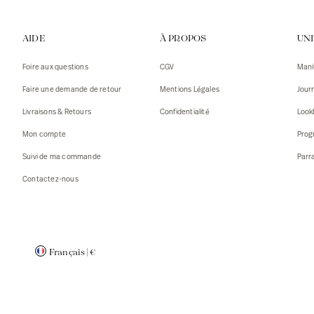
Gilets
Débarde
AIDE
À PROPOS
UN
Tshirts
Pulls
Débarde
Tshirts
Foire aux questions
CGV
Mani
Mantea
Gilets
Faire une demande de retour
Mentions Légales
Jour
Blazers,
Blazers,
Livraisons & Retours
Confidentialité
Look
Pulls
Mantea
Mon compte
Prog
Accessoi
Suivi de ma commande
Parr
Contactez-nous
Français
|
€