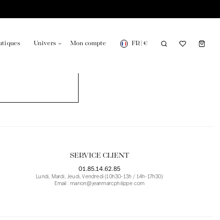
FR
|
€
utiques
Univers
Mon compte
onsable en France
Notre actualité dans le journal
SERVICE CLIENT
01.85.14.62.85
Lundi, Mardi, Jeudi, Vendredi (10h30-13h / 14h-17h30)
Email : marion@jeanmarcphilippe.com