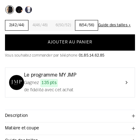
2(42/44)
4(46/48)
6(50/52)
8(54/56)
Guide des tailles +
La création avec audace et passion
AJOUTER AU PANIER
Vous souhaitez commander par téléphone
01.85.14.62.85
Le programme MY JMP
Gagnez
135 pts
de fidélité avec cet achat
Description
Matière et coupe