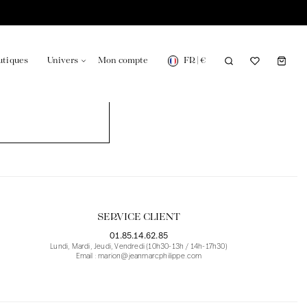
FR
|
€
utiques
Univers
Mon compte
onsable en France
Notre actualité dans le journal
SERVICE CLIENT
01.85.14.62.85
Lundi, Mardi, Jeudi, Vendredi (10h30-13h / 14h-17h30)
Email : marion@jeanmarcphilippe.com