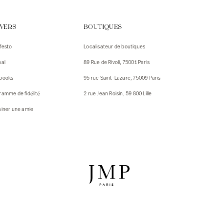
urs
IVERS
BOUTIQUES
urs
festo
Localisateur de boutiques
ux
nal
89 Rue de Rivoli, 75001 Paris
 Vestes
 Vestes
books
95 rue Saint-Lazare, 75009 Paris
ux
ramme de fidélité
2 rue Jean Roisin, 59 800 Lille
res
ainer une amie