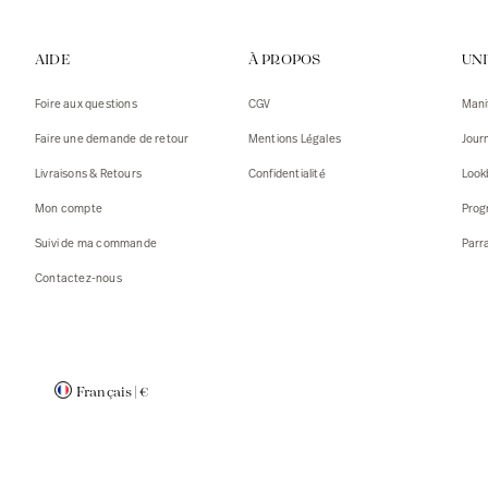
Gilets
Débarde
AIDE
À PROPOS
UN
Tshirts
Pulls
Débarde
Tshirts
Foire aux questions
CGV
Mani
Mantea
Gilets
Faire une demande de retour
Mentions Légales
Jour
Blazers,
Blazers,
Livraisons & Retours
Confidentialité
Look
Pulls
Mantea
Mon compte
Prog
Accessoi
Suivi de ma commande
Parr
Contactez-nous
Français
|
€