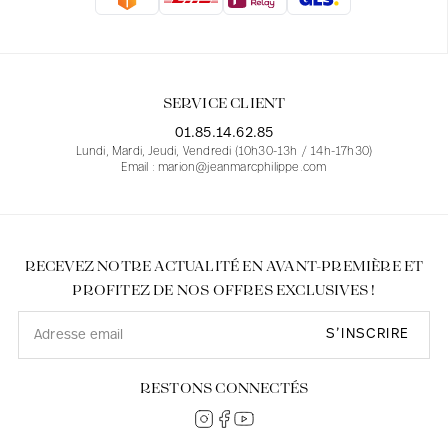
Blouses
Jeans
Blazers, Vestes
Blazers, Vestes
Tuniques
Blouses
Pulls
Manteaux
Ensembles
Tuniques
Accessoires
SERVICE CLIENT
Chemises
Chemises
En ligne avec les courbes des femmes
01.85.14.62.85
Lundi, Mardi, Jeudi, Vendredi (10h30-13h / 14h-17h30)
Email : marion@jeanmarcphilippe.com
RECEVEZ NOTRE ACTUALITÉ EN AVANT-PREMIÈRE ET
PROFITEZ DE NOS OFFRES EXCLUSIVES !
S’INSCRIRE
RESTONS CONNECTÉS