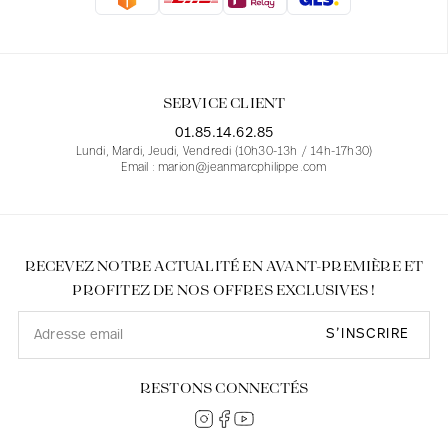
Blouses
Jeans
Blazers, Vestes
Blazers, Vestes
Tuniques
Blouses
Pulls
Manteaux
Ensembles
Tuniques
Accessoires
SERVICE CLIENT
Chemises
Chemises
En ligne avec les courbes des femmes
01.85.14.62.85
Lundi, Mardi, Jeudi, Vendredi (10h30-13h / 14h-17h30)
Email : marion@jeanmarcphilippe.com
RECEVEZ NOTRE ACTUALITÉ EN AVANT-PREMIÈRE ET
PROFITEZ DE NOS OFFRES EXCLUSIVES !
S’INSCRIRE
RESTONS CONNECTÉS