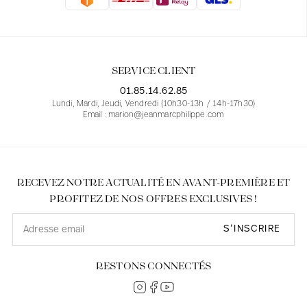
Blouses
Jeans
Blazers, Vestes
Blazers, Vestes
Tuniques
Blouses
Pulls
Manteaux
Ensembles
Tuniques
Accessoires
SERVICE CLIENT
Chemises
Chemises
En ligne avec les courbes des femmes
01.85.14.62.85
Lundi, Mardi, Jeudi, Vendredi (10h30-13h / 14h-17h30)
Email : marion@jeanmarcphilippe.com
RECEVEZ NOTRE ACTUALITÉ EN AVANT-PREMIÈRE ET
PROFITEZ DE NOS OFFRES EXCLUSIVES !
S’INSCRIRE
RESTONS CONNECTÉS