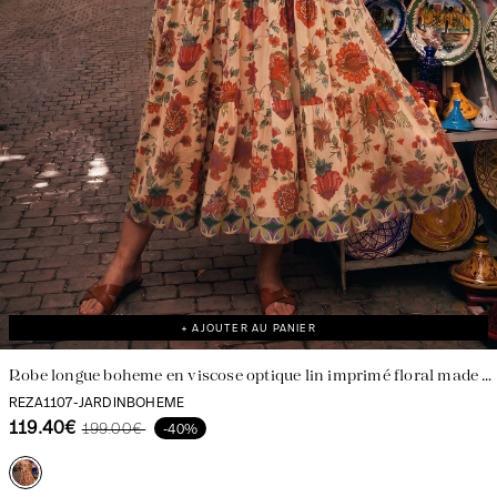
+ AJOUTER AU PANIER
Robe longue boheme en viscose optique lin imprimé floral made in
France
REZA1107-JARDINBOHEME
119.40€
199.00€
-40%