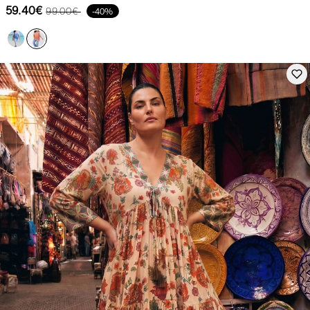
59.40€
99.00€
-40%