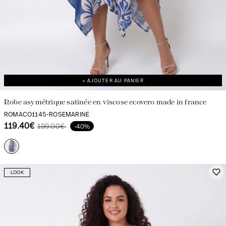
+ AJOUTER AU PANIER
Robe asymétrique satinée en viscose ecovero made in france
ROMACO1145-ROSEMARINE
119.40€
199.00€
-40%
LOOK