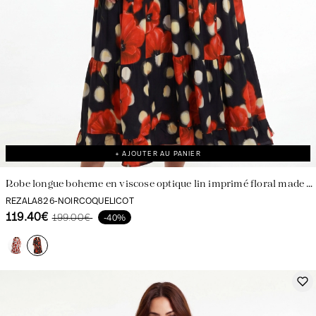
+ AJOUTER AU PANIER
Robe longue boheme en viscose optique lin imprimé floral made in
France
REZALA826-NOIRCOQUELICOT
119.40€
199.00€
-40%