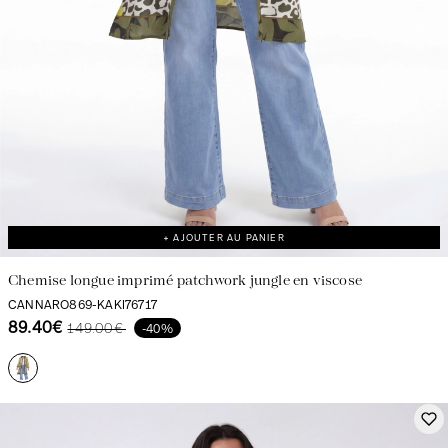
+ AJOUTER AU PANIER
Chemise longue imprimé patchwork jungle en viscose
CANNARO869-KAKI76717
89.40€
149.00€
-40%