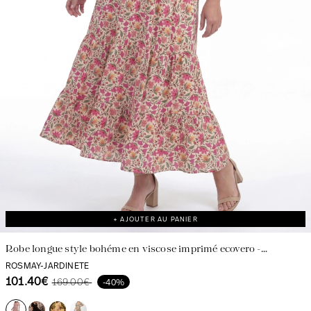
Découvrir notre univers
+ AJOUTER AU PANIER
Robe longue style bohéme en viscose imprimé ecovero -
fabrication française
ROSMAY-JARDINETE
101.40€
169.00€
-40%