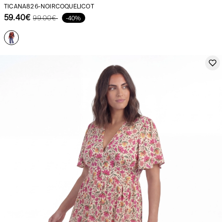
france
TICANA826-NOIRCOQUELICOT
59.40€
99.00€
-40%
Notre actualité dans le journal