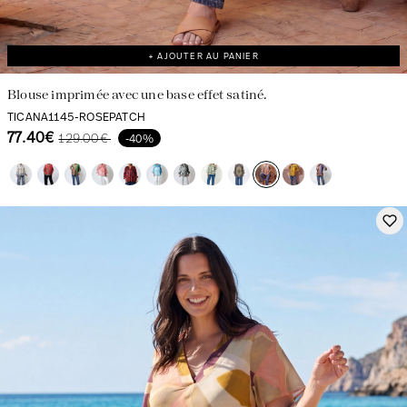
+ AJOUTER AU PANIER
Blouse imprimée avec une base effet satiné.
TICANA1145-ROSEPATCH
77.40€
129.00€
-40%