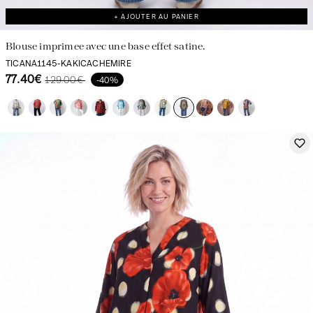
+ AJOUTER AU PANIER
Blouse imprimee avec une base effet satine.
TICANA1145-KAKICACHEMIRE
77.40€
129.00€
-40%
La création avec audace et passion