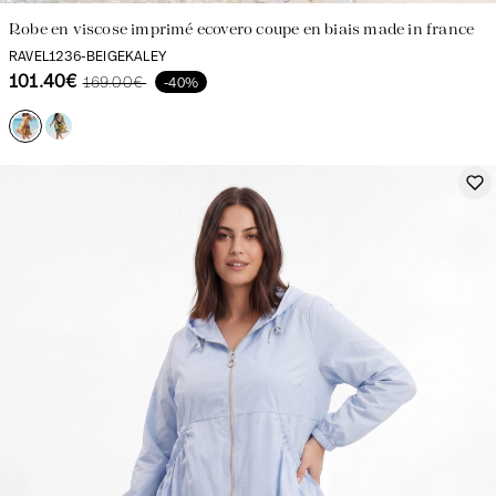
Robe en viscose imprimé ecovero coupe en biais made in france
RAVEL1236-BEIGEKALEY
101.40€
169.00€
-40%