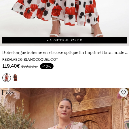
+ AJOUTER AU PANIER
Robe longue boheme en viscose optique lin imprimé floral made in
France
REZALA826-BLANCCOQUELICOT
119.40€
199.00€
-40%
LOOK