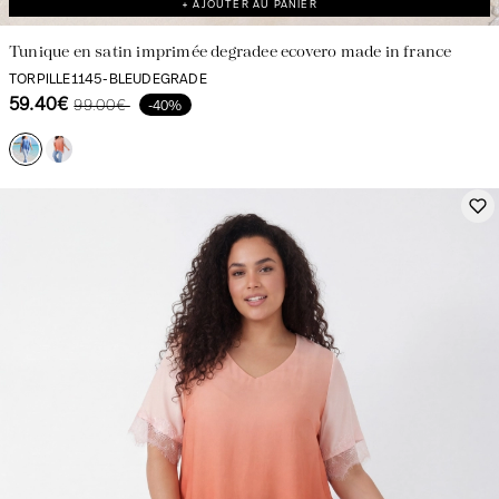
+ AJOUTER AU PANIER
Tunique en satin imprimée degradee ecovero made in france
TORPILLE1145-BLEUDEGRADE
59.40€
99.00€
-40%