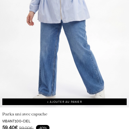
+ AJOUTER AU PANIER
Parka uni avec capuche
VIBANT100-CIEL
59.40€
99.00€
-40%