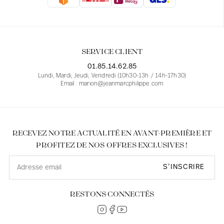
Blouses
Jeans
Blazers, Vestes
Blazers, Vestes
Tuniques
Blouses
Pulls
Manteaux
Ensembles
Tuniques
Accessoires
SERVICE CLIENT
Chemises
Chemises
En ligne avec les courbes des femmes
01.85.14.62.85
Lundi, Mardi, Jeudi, Vendredi (10h30-13h / 14h-17h30)
Email : marion@jeanmarcphilippe.com
RECEVEZ NOTRE ACTUALITÉ EN AVANT-PREMIÈRE ET
PROFITEZ DE NOS OFFRES EXCLUSIVES !
S’INSCRIRE
RESTONS CONNECTÉS