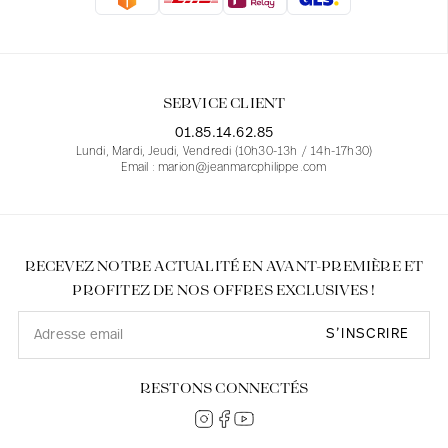
Blouses
Jeans
Blazers, Vestes
Blazers, Vestes
Tuniques
Blouses
Pulls
Manteaux
Ensembles
Tuniques
Accessoires
SERVICE CLIENT
Chemises
Chemises
En ligne avec les courbes des femmes
01.85.14.62.85
Lundi, Mardi, Jeudi, Vendredi (10h30-13h / 14h-17h30)
Email : marion@jeanmarcphilippe.com
RECEVEZ NOTRE ACTUALITÉ EN AVANT-PREMIÈRE ET
PROFITEZ DE NOS OFFRES EXCLUSIVES !
S’INSCRIRE
RESTONS CONNECTÉS