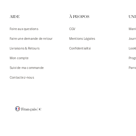
Gilets
Débarde
AIDE
À PROPOS
UN
Tshirts
Pulls
Débarde
Tshirts
Foire aux questions
CGV
Mani
Mantea
Gilets
Faire une demande de retour
Mentions Légales
Jour
Blazers,
Blazers,
Livraisons & Retours
Confidentialité
Look
Pulls
Mantea
Mon compte
Prog
Accessoi
Suivi de ma commande
Parr
Contactez-nous
Français
|
€