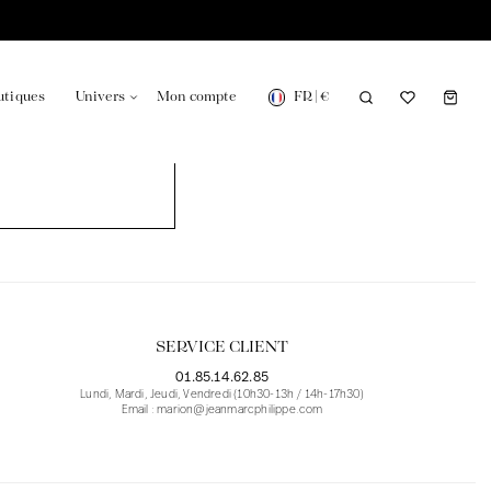
FR
|
€
utiques
Univers
Mon compte
onsable en France
Notre actualité dans le journal
SERVICE CLIENT
01.85.14.62.85
Lundi, Mardi, Jeudi, Vendredi (10h30-13h / 14h-17h30)
Email : marion@jeanmarcphilippe.com