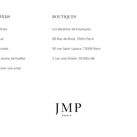
urs
IVERS
BOUTIQUES
urs
festo
Localisateur de boutiques
ux
nal
89 Rue de Rivoli, 75001 Paris
 Vestes
 Vestes
books
95 rue Saint-Lazare, 75009 Paris
ux
ramme de fidélité
2 rue Jean Roisin, 59 800 Lille
res
ainer une amie