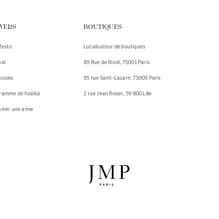
urs
IVERS
BOUTIQUES
urs
festo
Localisateur de boutiques
ux
nal
89 Rue de Rivoli, 75001 Paris
 Vestes
 Vestes
books
95 rue Saint-Lazare, 75009 Paris
ux
ramme de fidélité
2 rue Jean Roisin, 59 800 Lille
res
ainer une amie