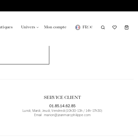
FR
|
€
utiques
Univers
Mon compte
onsable en France
Notre actualité dans le journal
SERVICE CLIENT
01.85.14.62.85
Lundi, Mardi, Jeudi, Vendredi (10h30-13h / 14h-17h30)
Email : marion@jeanmarcphilippe.com