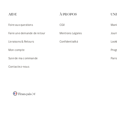
Gilets
Débarde
AIDE
À PROPOS
UN
Tshirts
Pulls
Débarde
Tshirts
Foire aux questions
CGV
Mani
Mantea
Gilets
Faire une demande de retour
Mentions Légales
Jour
Blazers,
Blazers,
Livraisons & Retours
Confidentialité
Look
Pulls
Mantea
Mon compte
Prog
Accessoi
Suivi de ma commande
Parr
Contactez-nous
Français
|
€