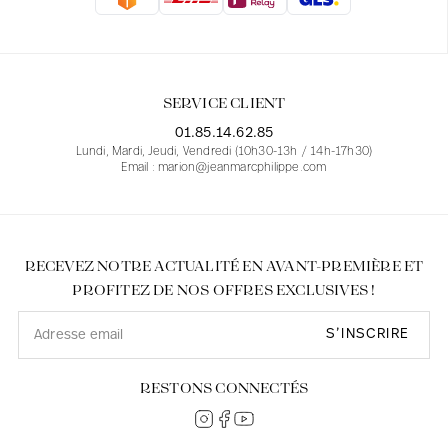
Blouses
Jeans
Blazers, Vestes
Blazers, Vestes
Tuniques
Blouses
Pulls
Manteaux
Ensembles
Tuniques
Accessoires
SERVICE CLIENT
Chemises
Chemises
En ligne avec les courbes des femmes
01.85.14.62.85
Lundi, Mardi, Jeudi, Vendredi (10h30-13h / 14h-17h30)
Email : marion@jeanmarcphilippe.com
RECEVEZ NOTRE ACTUALITÉ EN AVANT-PREMIÈRE ET
PROFITEZ DE NOS OFFRES EXCLUSIVES !
S’INSCRIRE
RESTONS CONNECTÉS