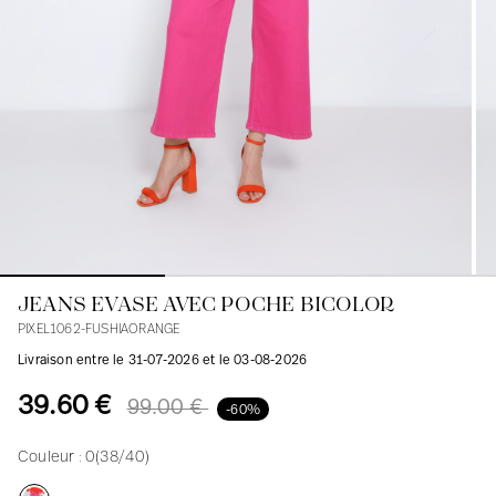
Blouses
Jeans
Blazers, Vestes
Blazers, Vestes
Tuniques
Blouses
Pulls
Manteaux
Ensembles
Tuniques
Accessoires
Chemises
Chemises
En ligne avec les courbes des femmes
JEANS EVASE AVEC POCHE BICOLOR
PIXEL1062-FUSHIAORANGE
Livraison entre le 31-07-2026 et le 03-08-2026
39.60 €
99.00 €
-60%
Couleur :
0(38/40)