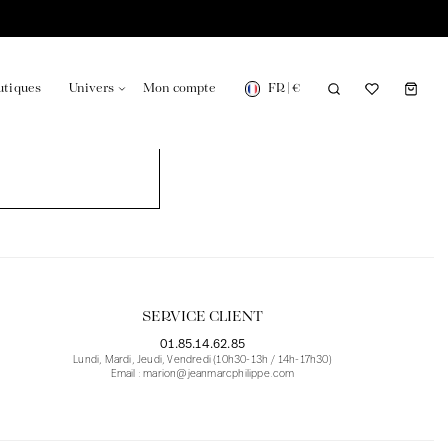
FR
|
€
utiques
Univers
Mon compte
onsable en France
Notre actualité dans le journal
SERVICE CLIENT
01.85.14.62.85
Lundi, Mardi, Jeudi, Vendredi (10h30-13h / 14h-17h30)
Email : marion@jeanmarcphilippe.com