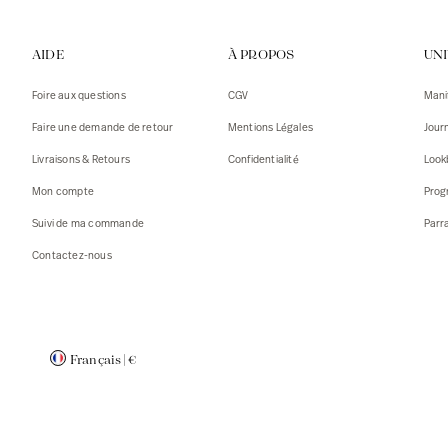
Gilets
Débarde
AIDE
À PROPOS
UN
Tshirts
Pulls
Débarde
Tshirts
Foire aux questions
CGV
Mani
Mantea
Gilets
Faire une demande de retour
Mentions Légales
Jour
Blazers,
Blazers,
Livraisons & Retours
Confidentialité
Look
Pulls
Mantea
Mon compte
Prog
Accessoi
Suivi de ma commande
Parr
Contactez-nous
Français
|
€