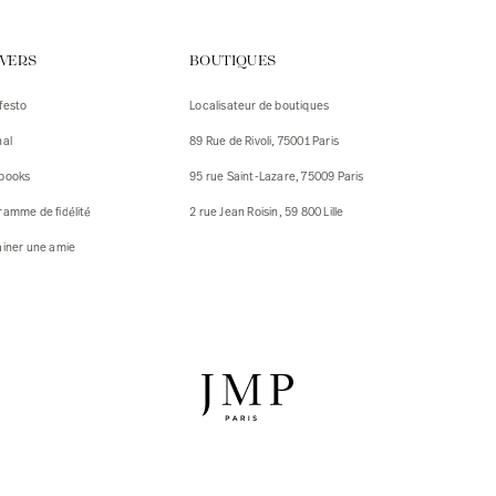
urs
IVERS
BOUTIQUES
urs
festo
Localisateur de boutiques
ux
nal
89 Rue de Rivoli, 75001 Paris
 Vestes
 Vestes
books
95 rue Saint-Lazare, 75009 Paris
ux
ramme de fidélité
2 rue Jean Roisin, 59 800 Lille
res
ainer une amie