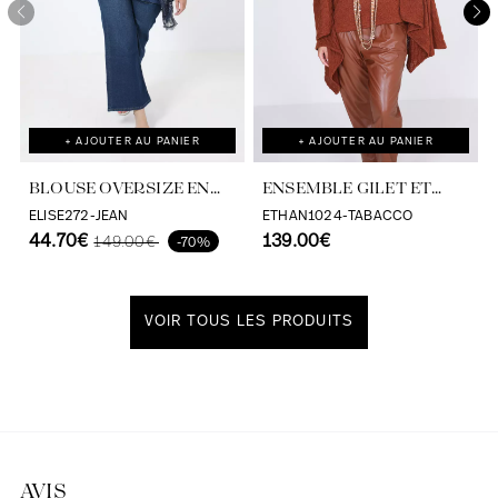
+ AJOUTER AU PANIER
+ AJOUTER AU PANIER
BLOUSE OVERSIZE EN
ENSEMBLE GILET ET
DENTELLE AVEC
DÉBARDEUR EN MAILLE
ELISE272-JEAN
ETHAN1024-TABACCO
DÉBARDEUR
44.70€
TORSADÉE
139.00€
149.00€
-70%
VOIR TOUS LES PRODUITS
Découvrir notre univers
AVIS