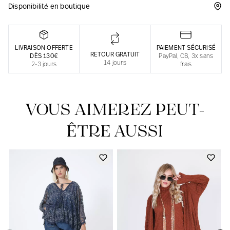
Disponibilité en boutique
Une fabrication responsable en France
LIVRAISON OFFERTE
PAIEMENT SÉCURISÉ
RETOUR GRATUIT
DÈS 130€
PayPal, CB, 3x sans
14 jours
2-3 jours
frais
VOUS AIMEREZ PEUT-
ÊTRE AUSSI
Notre actualité dans le journal