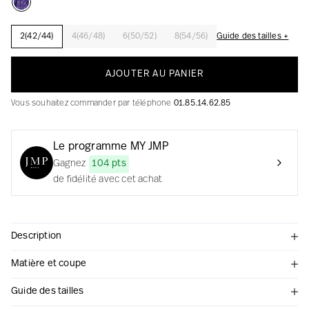
2(42/44)
4(46/48)
6(50/52)
8(54/56)
Guide des tailles +
La création avec audace et passion
AJOUTER AU PANIER
Vous souhaitez commander par téléphone
01.85.14.62.85
Le programme MY JMP
Gagnez
104 pts
de fidélité avec cet achat
Description
Matière et coupe
Guide des tailles