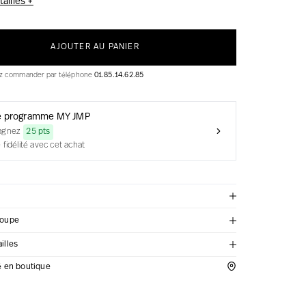
ailles +
AJOUTER AU PANIER
ez commander par téléphone
01.85.14.62.85
e programme MY JMP
agnez
25 pts
 fidélité avec cet achat
coupe
illes
té en boutique