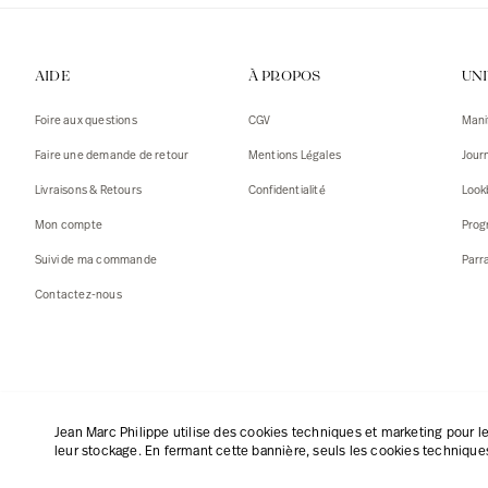
AIDE
À PROPOS
UN
Foire aux questions
CGV
Mani
Faire une demande de retour
Mentions Légales
Jour
Livraisons & Retours
Confidentialité
Look
Mon compte
Prog
Suivi de ma commande
Parr
Contactez-nous
Français
|
€
Jean Marc Philippe utilise des cookies techniques et marketing pour le
leur stockage. En fermant cette bannière, seuls les cookies techniques