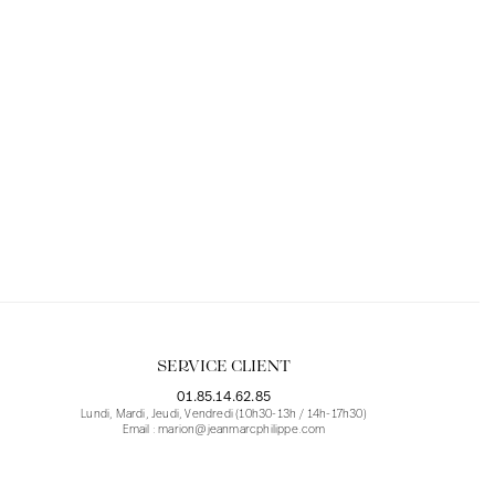
SERVICE CLIENT
01.85.14.62.85
Lundi, Mardi, Jeudi, Vendredi (10h30-13h / 14h-17h30)
Email : marion@jeanmarcphilippe.com