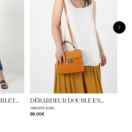
DÉ
TAME
59.
URLET
DÉBARDEUR DOUBLE EN
VOILE
TIMIO759-ECRU
89.00€