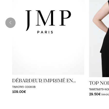
DÉBARDEUR IMPRIMÉ EN
TOP NO
DOUBLE
TIMIO745-33080B
COTE V
TAMETA879-NO
109.00€
29.50€
59.0
SOUPLE