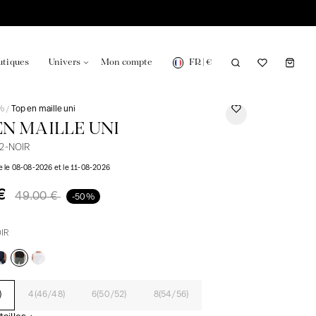
FR
|
€
utiques
Univers
Mon compte
%
Top en maille uni
/
EN MAILLE UNI
2-NOIR
re le 08-08-2026 et le 11-08-2026
onsable en France
Notre actualité dans le journal
 €
49.00 €
-50%
IR
)
4(46/48)
6(50/52)
8(54/56)