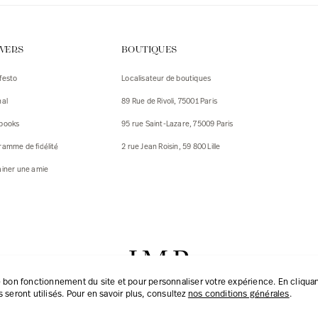
IVERS
BOUTIQUES
festo
Localisateur de boutiques
nal
89 Rue de Rivoli, 75001 Paris
books
95 rue Saint-Lazare, 75009 Paris
ramme de fidélité
2 rue Jean Roisin, 59 800 Lille
ainer une amie
 bon fonctionnement du site et pour personnaliser votre expérience. En cliquant
 seront utilisés. Pour en savoir plus, consultez
nos conditions générales
.