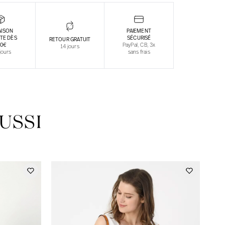
AISON
PAIEMENT
TE DÈS
SÉCURISÉ
RETOUR GRATUIT
30€
PayPal, CB, 3x
14 jours
jours
sans frais
USSI