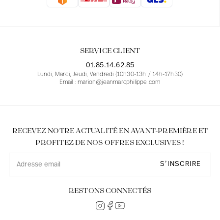
Blouses
Jeans
Blazers, Vestes
Blazers, Vestes
Tuniques
Blouses
Pulls
Manteaux
Ensembles
Tuniques
Accessoires
SERVICE CLIENT
Chemises
Chemises
En ligne avec les courbes des femmes
01.85.14.62.85
Lundi, Mardi, Jeudi, Vendredi (10h30-13h / 14h-17h30)
Email : marion@jeanmarcphilippe.com
RECEVEZ NOTRE ACTUALITÉ EN AVANT-PREMIÈRE ET
PROFITEZ DE NOS OFFRES EXCLUSIVES !
S’INSCRIRE
RESTONS CONNECTÉS