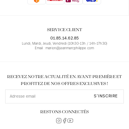
Blouses
Jeans
Blazers, Vestes
Blazers, Vestes
Tuniques
Blouses
Pulls
Manteaux
Ensembles
Tuniques
Accessoires
SERVICE CLIENT
Chemises
Chemises
En ligne avec les courbes des femmes
01.85.14.62.85
Lundi, Mardi, Jeudi, Vendredi (10h30-13h / 14h-17h30)
Email : marion@jeanmarcphilippe.com
RECEVEZ NOTRE ACTUALITÉ EN AVANT-PREMIÈRE ET
PROFITEZ DE NOS OFFRES EXCLUSIVES !
S’INSCRIRE
RESTONS CONNECTÉS