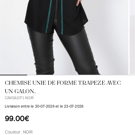
Blouses
Jeans
Blazers, Vestes
Blazers, Vestes
Tuniques
Blouses
Pulls
Manteaux
Ensembles
Tuniques
Accessoires
Chemises
Chemises
En ligne avec les courbes des femmes
CHEMISE UNIE DE FORME TRAPEZE AVEC
UN GALON.
CANSA1071-NOIR
Livraison entre le 20-07-2026 et le 23-07-2026
99.00€
Couleur :
NOIR