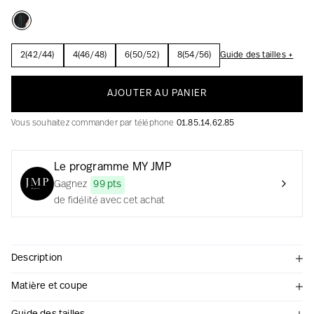
2(42/44)
4(46/48)
6(50/52)
8(54/56)
Guide des tailles +
La création avec audace et passion
AJOUTER AU PANIER
Vous souhaitez commander par téléphone
01.85.14.62.85
Le programme MY JMP
Gagnez
99 pts
de fidélité avec cet achat
Description
Matière et coupe