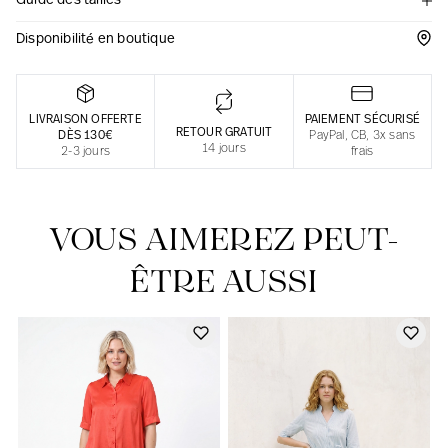
Guide des tailles
Une fabrication responsable en France
Disponibilité en boutique
LIVRAISON OFFERTE
PAIEMENT SÉCURISÉ
RETOUR GRATUIT
DÈS 130€
PayPal, CB, 3x sans
14 jours
2-3 jours
frais
VOUS AIMEREZ PEUT-
ÊTRE AUSSI
Notre actualité dans le journal