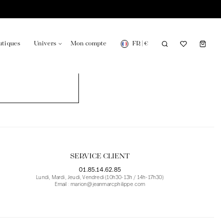
FR
|
€
utiques
Univers
Mon compte
onsable en France
Notre actualité dans le journal
SERVICE CLIENT
01.85.14.62.85
Lundi, Mardi, Jeudi, Vendredi (10h30-13h / 14h-17h30)
Email : marion@jeanmarcphilippe.com