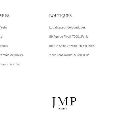
urs
IVERS
BOUTIQUES
urs
festo
Localisateur de boutiques
ux
nal
89 Rue de Rivoli, 75001 Paris
 Vestes
 Vestes
books
95 rue Saint-Lazare, 75009 Paris
ux
ramme de fidélité
2 rue Jean Roisin, 59 800 Lille
res
ainer une amie