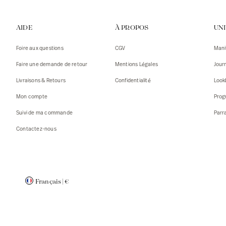
Gilets
Débarde
AIDE
À PROPOS
UN
Tshirts
Pulls
Débarde
Tshirts
Foire aux questions
CGV
Mani
Mantea
Gilets
Faire une demande de retour
Mentions Légales
Jour
Blazers,
Blazers,
Livraisons & Retours
Confidentialité
Look
Pulls
Mantea
Mon compte
Prog
Accessoi
Suivi de ma commande
Parr
Contactez-nous
Français
|
€