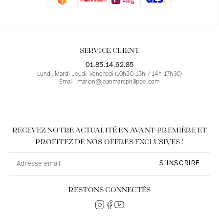
Blouses
Jeans
Blazers, Vestes
Blazers, Vestes
Tuniques
Blouses
Pulls
Manteaux
Ensembles
Tuniques
Accessoires
SERVICE CLIENT
Chemises
Chemises
En ligne avec les courbes des femmes
01.85.14.62.85
Lundi, Mardi, Jeudi, Vendredi (10h30-13h / 14h-17h30)
Email : marion@jeanmarcphilippe.com
RECEVEZ NOTRE ACTUALITÉ EN AVANT-PREMIÈRE ET
PROFITEZ DE NOS OFFRES EXCLUSIVES !
S’INSCRIRE
RESTONS CONNECTÉS