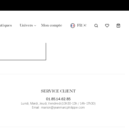
FR
|
€
utiques
Univers
Mon compte
onsable en France
Notre actualité dans le journal
SERVICE CLIENT
01.85.14.62.85
Lundi, Mardi, Jeudi, Vendredi (10h30-13h / 14h-17h30)
Email : marion@jeanmarcphilippe.com