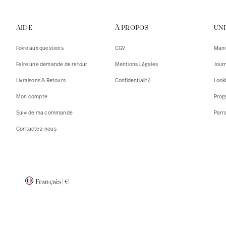
Gilets
Débarde
AIDE
À PROPOS
UN
Tshirts
Pulls
Débarde
Tshirts
Foire aux questions
CGV
Mani
Mantea
Gilets
Faire une demande de retour
Mentions Légales
Jour
Blazers,
Blazers,
Livraisons & Retours
Confidentialité
Look
Pulls
Mantea
Mon compte
Prog
Accessoi
Suivi de ma commande
Parr
Contactez-nous
Français
|
€