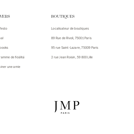
urs
IVERS
BOUTIQUES
urs
festo
Localisateur de boutiques
ux
nal
89 Rue de Rivoli, 75001 Paris
 Vestes
 Vestes
books
95 rue Saint-Lazare, 75009 Paris
ux
ramme de fidélité
2 rue Jean Roisin, 59 800 Lille
res
ainer une amie