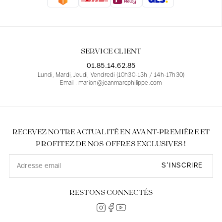
Blouses
Jeans
Blazers, Vestes
Blazers, Vestes
Tuniques
Blouses
Pulls
Manteaux
Ensembles
Tuniques
Accessoires
SERVICE CLIENT
Chemises
Chemises
En ligne avec les courbes des femmes
01.85.14.62.85
Lundi, Mardi, Jeudi, Vendredi (10h30-13h / 14h-17h30)
Email : marion@jeanmarcphilippe.com
RECEVEZ NOTRE ACTUALITÉ EN AVANT-PREMIÈRE ET
PROFITEZ DE NOS OFFRES EXCLUSIVES !
S’INSCRIRE
RESTONS CONNECTÉS