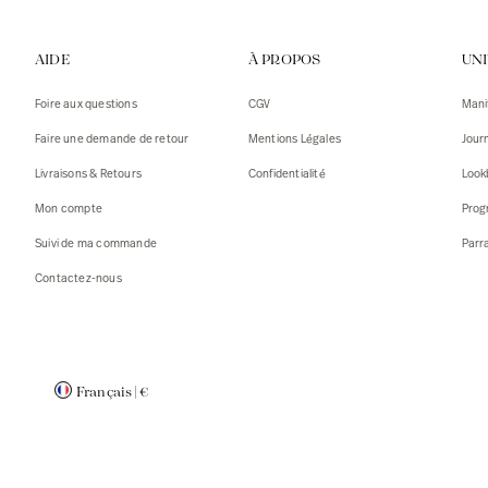
Gilets
Débarde
AIDE
À PROPOS
UN
Tshirts
Pulls
Débarde
Tshirts
Foire aux questions
CGV
Mani
Mantea
Gilets
Faire une demande de retour
Mentions Légales
Jour
Blazers,
Blazers,
Livraisons & Retours
Confidentialité
Look
Pulls
Mantea
Mon compte
Prog
Accessoi
Suivi de ma commande
Parr
Contactez-nous
Français
|
€