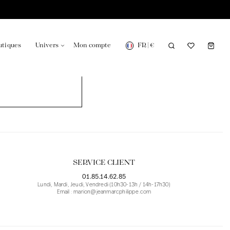
FR
|
€
utiques
Univers
Mon compte
onsable en France
Notre actualité dans le journal
SERVICE CLIENT
01.85.14.62.85
Lundi, Mardi, Jeudi, Vendredi (10h30-13h / 14h-17h30)
Email : marion@jeanmarcphilippe.com