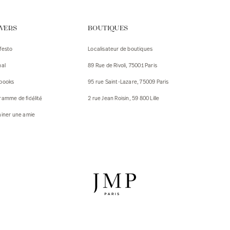
urs
IVERS
BOUTIQUES
urs
festo
Localisateur de boutiques
ux
nal
89 Rue de Rivoli, 75001 Paris
 Vestes
 Vestes
books
95 rue Saint-Lazare, 75009 Paris
ux
ramme de fidélité
2 rue Jean Roisin, 59 800 Lille
res
ainer une amie