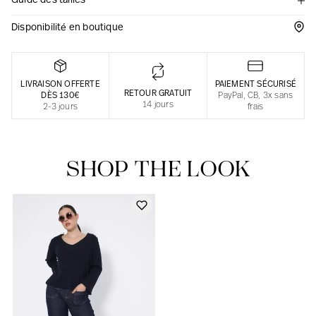
Guide des tailles
Une fabrication responsable en France
Disponibilité en boutique
LIVRAISON OFFERTE
PAIEMENT SÉCURISÉ
RETOUR GRATUIT
DÈS 130€
PayPal, CB, 3x sans
14 jours
2-3 jours
frais
SHOP THE LOOK
Notre actualité dans le journal