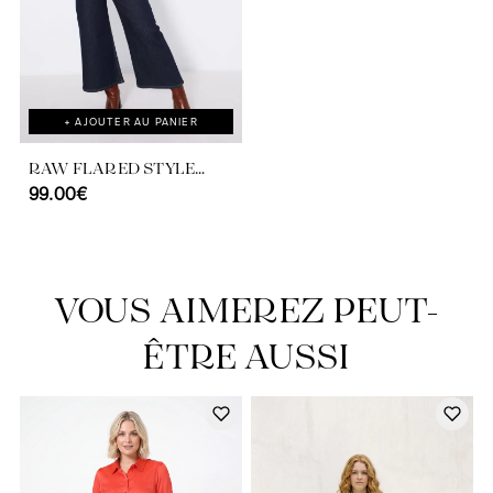
+ AJOUTER AU PANIER
RAW FLARED STYLE
JEANS
99.00€
VOUS AIMEREZ PEUT-
ÊTRE AUSSI
Découvrir notre univers