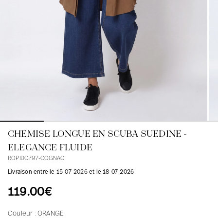
Blouses
Jeans
Blazers, Vestes
Blazers, Vestes
Tuniques
Blouses
Pulls
Manteaux
Ensembles
Tuniques
Accessoires
Chemises
Chemises
En ligne avec les courbes des femmes
CHEMISE LONGUE EN SCUBA SUEDINE -
ELEGANCE FLUIDE
ROPIDO797-COGNAC
Livraison entre le 15-07-2026 et le 18-07-2026
119.00€
Couleur :
ORANGE