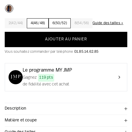
2(42/44)
4(46/48)
6(50/52)
8(54/56)
Guide des tailles +
La création avec audace et passion
AJOUTER AU PANIER
Vous souhaitez commander par téléphone
01.85.14.62.85
Le programme MY JMP
Gagnez
119 pts
de fidélité avec cet achat
Description
Matière et coupe