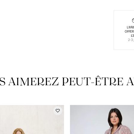
LIVR
OFFER
1
2-3 
S AIMEREZ PEUT-ÊTRE A