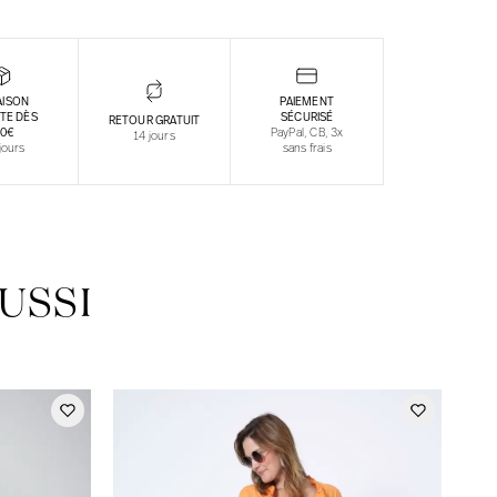
AISON
PAIEMENT
TE DÈS
SÉCURISÉ
RETOUR GRATUIT
30€
PayPal, CB, 3x
14 jours
jours
sans frais
USSI