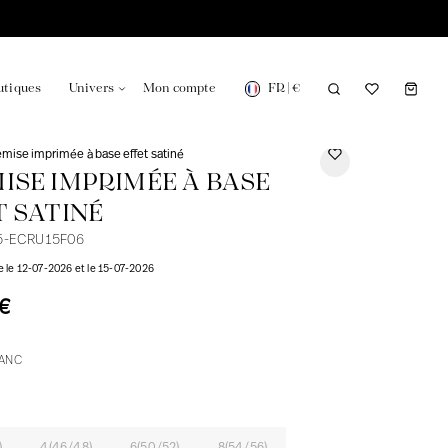
FR
|
€
utiques
Univers
Mon compte
mise imprimée à base effet satiné
ISE IMPRIMÉE À BASE
T SATINÉ
5-ECRU15F06
onsable en France
Notre actualité dans le journal
e le 12-07-2026 et le 15-07-2026
€
ANC