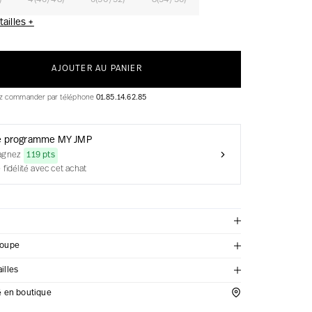
)
4(46/48)
6(50/52)
8(54/56)
ailles +
AJOUTER AU PANIER
ez commander par téléphone
01.85.14.62.85
e programme MY JMP
agnez
119 pts
 fidélité avec cet achat
coupe
illes
té en boutique