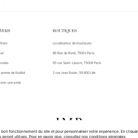
IVERS
BOUTIQUES
festo
Localisateur de boutiques
nal
89 Rue de Rivoli, 75001 Paris
books
95 rue Saint-Lazare, 75009 Paris
ramme de fidélité
2 rue Jean Roisin, 59 800 Lille
ainer une amie
 bon fonctionnement du site et pour personnaliser votre expérience. En cliquant
 seront utilisés. Pour en savoir plus, consultez
nos conditions générales
.