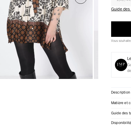
2(42/44
urs
Guide des t
urs
ux
Vous souhait
 Vestes
 Vestes
ux
L
res
G
de
Description
Matière et 
Guide des ta
Disponibili