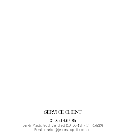
SERVICE CLIENT
01.85.14.62.85
Lundi, Mardi, Jeudi, Vendredi (10h30-13h / 14h-17h30)
Email : marion@jeanmarcphilippe.com