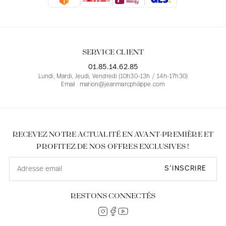
Blouses
Jeans
Blazers, Vestes
Blazers, Vestes
Tuniques
Blouses
Pulls
Manteaux
Ensembles
Tuniques
Accessoires
SERVICE CLIENT
Chemises
Chemises
En ligne avec les courbes des femmes
01.85.14.62.85
Lundi, Mardi, Jeudi, Vendredi (10h30-13h / 14h-17h30)
Email : marion@jeanmarcphilippe.com
RECEVEZ NOTRE ACTUALITÉ EN AVANT-PREMIÈRE ET
PROFITEZ DE NOS OFFRES EXCLUSIVES !
S’INSCRIRE
RESTONS CONNECTÉS